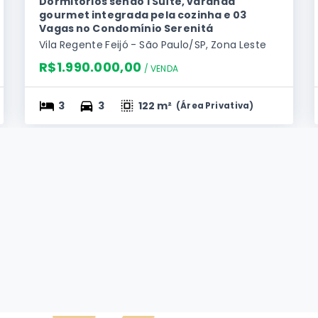
Dormitórios sendo 1 Suíte, varanda
gourmet integrada pela cozinha e 03
Vagas no Condomínio Serenitá
Vila Regente Feijó - São Paulo/SP, Zona Leste
R$1.990.000,00
/ 
VENDA
3
3
122 m²
(
Área Privativa
)