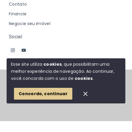
Contato
Financie
Negocie seu Imóvel
Social
Esse site utiliza
cookies
, que possibilitam uma
melhor experiência de navegação.
Ao continuar,
© Copyright 2026 - Johanna Marques - Todos os
você concorda com o uso de
cookies
.
direitos reservados
Concordo, continuar
SITE PARA IMOBILIARIA
Início
Histórico
Favoritos