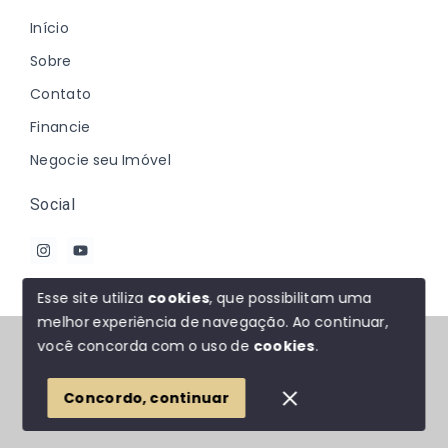
Início
Sobre
Contato
Financie
Negocie seu Imóvel
Social
Esse site utiliza
cookies
, que possibilitam uma
melhor experiência de navegação.
Ao continuar,
© Copyright 2026 - Johanna Marques - Todos os
você concorda com o uso de
cookies
.
direitos reservados
Concordo, continuar
SITE PARA IMOBILIARIA