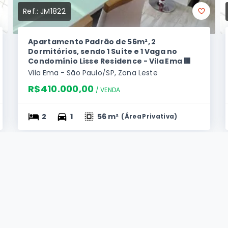
Ref.:
JM1822
Apartamento Padrão de 56m², 2
Dormitórios, sendo 1 Suíte e 1 Vaga no
Condomínio Lisse Residence - Vila Ema 🏢
Vila Ema - São Paulo/SP, Zona Leste
R$410.000,00
/ 
VENDA
2
1
56 m²
(
Área Privativa
)