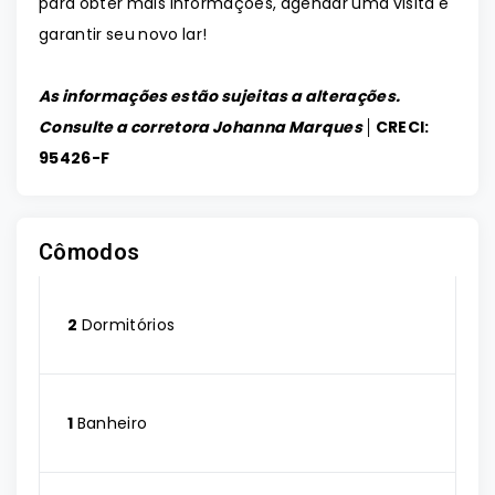
para obter mais informações, agendar uma visita e
garantir seu novo lar!
As informações estão sujeitas a alterações.
Consulte a corretora Johanna Marques │
CRECI:
95426-F
Cômodos
2
Dormitórios
1
Banheiro