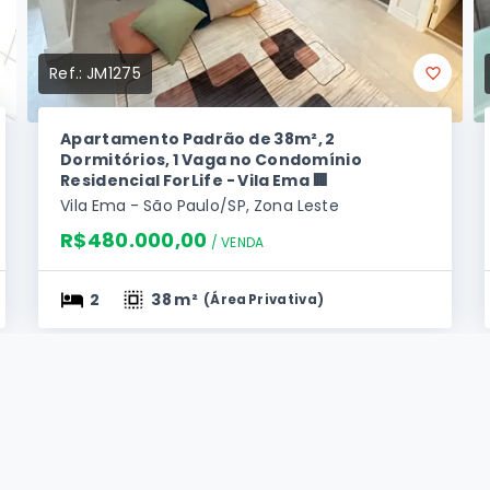
Ref.:
JM1275
Apartamento Padrão de 38m², 2
Dormitórios, 1 Vaga no Condomínio
Residencial ForLife - Vila Ema 🏢
Vila Ema - São Paulo/SP, Zona Leste
R$480.000,00
/ 
VENDA
2
38 m²
(
Área Privativa
)