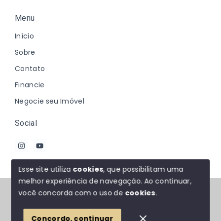
Menu
Início
Sobre
Contato
Financie
Negocie seu Imóvel
Social
Esse site utiliza
cookies
, que possibilitam uma
melhor experiência de navegação.
Ao continuar,
© Copyright 2026 - Johanna Marques - Todos os
você concorda com o uso de
cookies
.
direitos reservados
Concordo, continuar
SITE PARA IMOBILIARIA