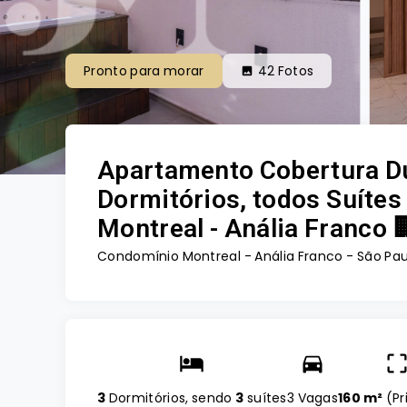
Pronto para morar
42
Fotos
Apartamento Cobertura Du
Dormitórios, todos Suíte
Montreal - Anália Franco 
Condomínio Montreal -
Anália Franco - São Pau
3
Dormitórios, sendo
3
suítes
3 Vagas
160 m²
(
Pr