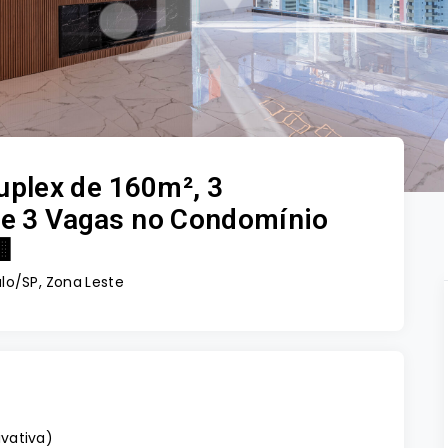
plex de 160m², 3
s e 3 Vagas no Condomínio

lo/SP, Zona Leste
ivativa
)