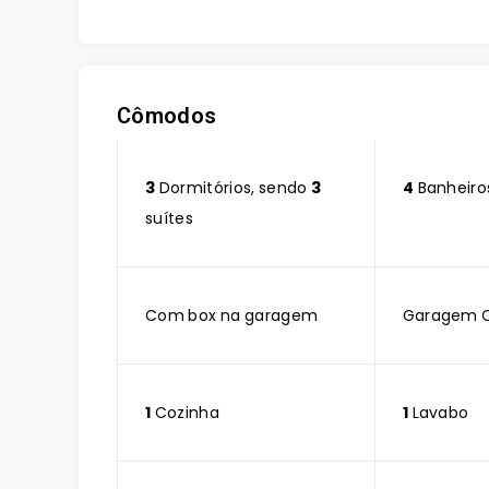
Cômodos
3
Dormitórios, sendo
3
4
Banheiro
suítes
Com box na garagem
Garagem 
1
Cozinha
1
Lavabo