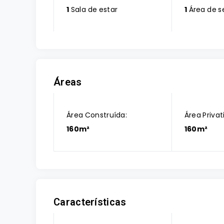
1
Sala de estar
1
Área de s
Áreas
Área Construída:
Área Privat
160m²
160m²
Características