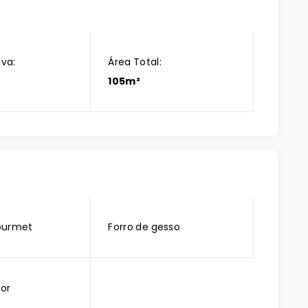
iva:
Área Total:
105m²
ourmet
Forro de gesso
ior