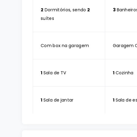
2
Dormitórios, sendo
2
3
Banheiro
suítes
Com box na garagem
Garagem 
1
Sala de TV
1
Cozinha
1
Sala de jantar
1
Sala de e