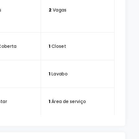
s
2
Vagas
Coberta
1
Closet
1
Lavabo
star
1
Área de serviço