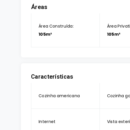
Áreas
Área Construída:
Área Privat
105m²
105m²
Características
Cozinha americana
Cozinha g
Internet
Vista exter