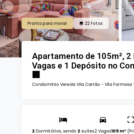
Pronto para morar
22
Fotos
Apartamento de 105m², 2 
Vagas e 1 Depósito no Co
🏢
Condomínio Vereda Vila Carrão -
Vila Formosa 
2
Dormitórios, sendo
2
suítes
2 Vagas
105 m²
(
Pr