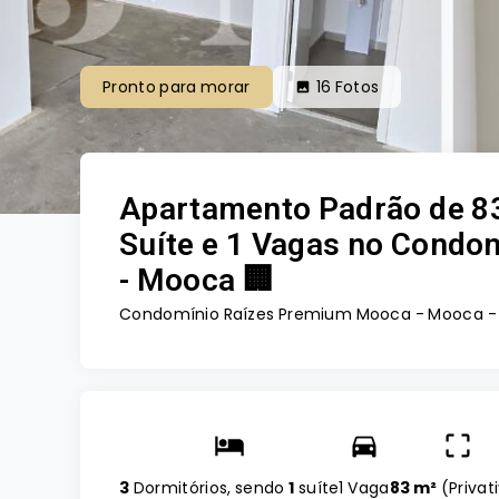
Pronto para morar
16
Fotos
Apartamento Padrão de 83
Suíte e 1 Vagas no Condo
- Mooca 🏢
Condomínio Raízes Premium Mooca -
Mooca - 
3
Dormitórios, sendo
1
suíte
1 Vaga
83 m²
(
Privat