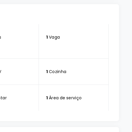
s
1
Vaga
V
1
Cozinha
star
1
Área de serviço