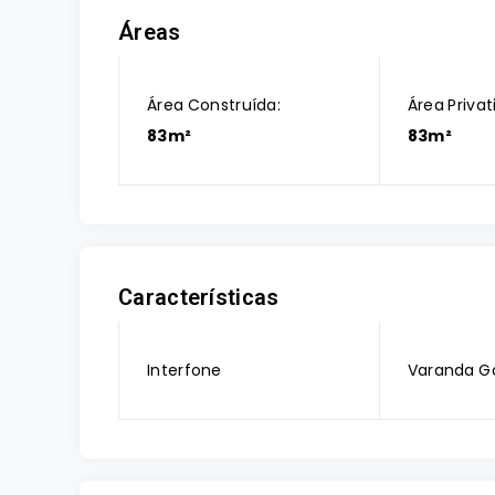
Áreas
Área Construída:
Área Privat
83m²
83m²
Características
Interfone
Varanda G