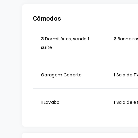
Cômodos
3
Dormitórios, sendo
1
2
Banheiro
suíte
Garagem Coberta
1
Sala de T
1
Lavabo
1
Sala de e