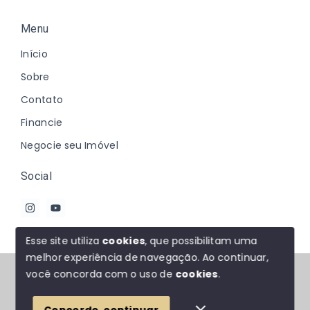
Menu
Início
Sobre
Contato
Financie
Negocie seu Imóvel
Social
Esse site utiliza
cookies
, que possibilitam uma
melhor experiência de navegação.
Ao continuar,
© Copyright 2026 - Johanna Marques - Todos os
você concorda com o uso de
cookies
.
direitos reservados