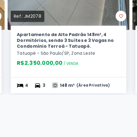
Ref.:
JM2078
Apartamento de Alto Padrão 148m², 4
Dormitórios, sendo 3 Suítes e 3 Vagas no
Condomínio Terroá - Tatuapé.
Tatuapé - São Paulo/SP, Zona Leste
R$2.350.000,00
/ 
VENDA
4
3
148 m²
(
Área Privativa
)