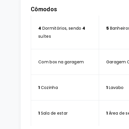
Cômodos
4
Dormitórios, sendo
4
5
Banheiro
suítes
Com box na garagem
Garagem 
1
Cozinha
1
Lavabo
1
Sala de estar
1
Área de s