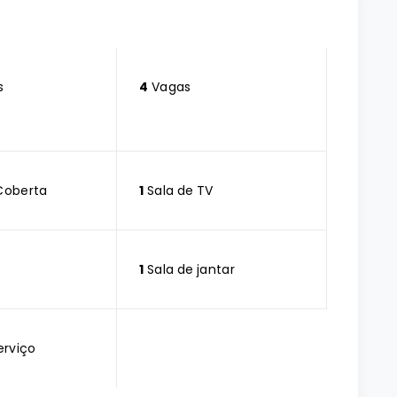
s
4
Vagas
Coberta
1
Sala de TV
1
Sala de jantar
erviço