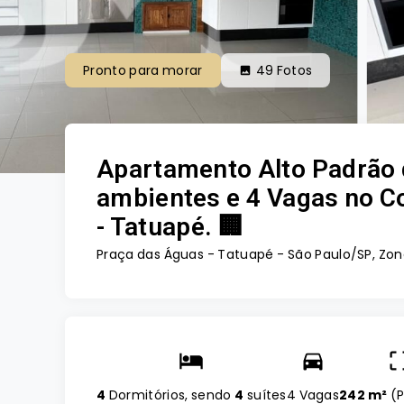
Pronto para morar
49
Fotos
Apartamento Alto Padrão d
ambientes e 4 Vagas no 
- Tatuapé. 🏢
Praça das Águas -
Tatuapé - São Paulo/SP, Zon
4
Dormitórios, sendo
4
suítes
4 Vagas
242 m²
(
P