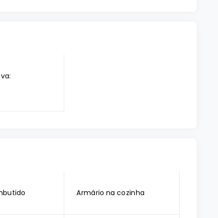
iva:
mbutido
Armário na cozinha