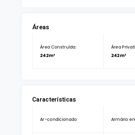
Áreas
Área Construída:
Área Privat
242m²
242m²
Características
Ar-condicionado
Armário e