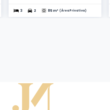
3
2
85 m²
(
Área Privativa
)