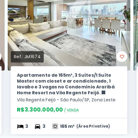
Ref.:
JM1674
Apartamento de 165m², 3 Suítes/1 Suíte
Master com closet e ar condicionado, 1
lavabo e 3 vagas no Condomínio Araribá
Home Resort na Vila Regente Feijó. 🏢
Vila Regente Feijó - São Paulo/SP, Zona Leste
R$3.300.000,00
/ 
VENDA
3
3
165 m²
(
Área Privativa
)