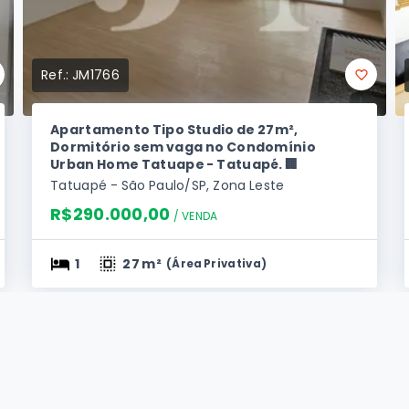
Ref.:
JM1766
Apartamento Tipo Studio de 27m²,
Dormitório sem vaga no Condomínio
Urban Home Tatuape - Tatuapé. 🏢
Tatuapé - São Paulo/SP, Zona Leste
R$290.000,00
/ 
VENDA
1
27 m²
(
Área Privativa
)