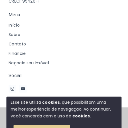
CRECI: 95426-F
Menu
Início
Sobre
Contato
Financie
Negocie seu Imóvel
Social
Esse site utiliza
cookies
, que possibilitam uma
melhor experiência de navegação.
Ao continuar,
© Copyright 2026 - Johanna Marques - Todos os
você concorda com o uso de
cookies
.
direitos reservados