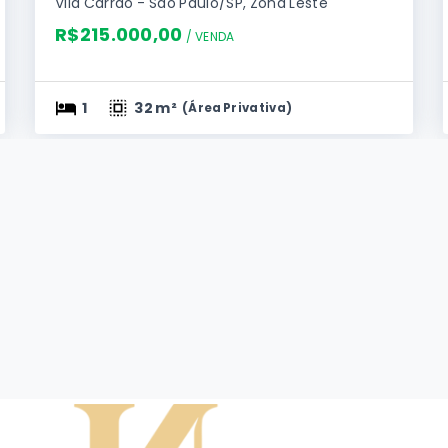
Vila Carrão - São Paulo/SP, Zona Leste
R$215.000,00
/ 
VENDA
1
32 m²
(
Área Privativa
)