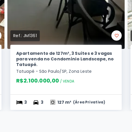
Ref.:
JM1361
Apartamento de 127m², 3 Suítes e 3 vagas
para venda no Condomínio Landscape, no
Tatuapé.
Tatuapé - São Paulo/SP, Zona Leste
R$2.100.000,00
/ 
VENDA
3
3
127 m²
(
Área Privativa
)