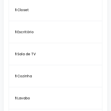
1
Closet
1
Escritório
1
Sala de TV
1
Cozinha
1
Lavabo