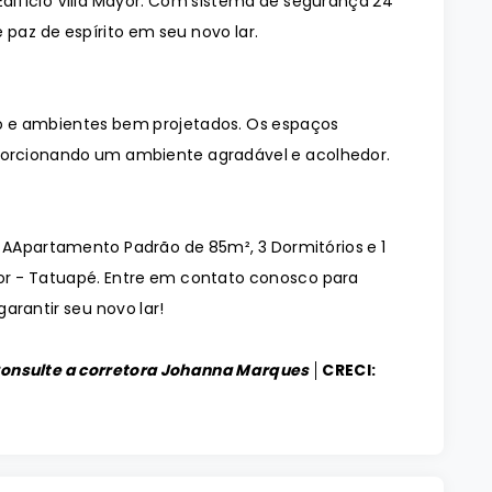
difício Villa Mayor. Com sistema de segurança 24
 paz de espírito em seu novo lar.
 e ambientes bem projetados. Os espaços
orcionando um ambiente agradável e acolhedor.
o AApartamento Padrão de 85m², 3 Dormitórios e 1
ayor - Tatuapé. Entre em contato conosco para
arantir seu novo lar!
Consulte a corretora Johanna Marques │
CRECI: