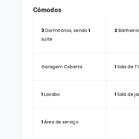
Cômodos
3
Dormitórios, sendo
1
2
Banheiro
suíte
Garagem Coberta
1
Sala de T
1
Lavabo
1
Sala de ja
1
Área de serviço