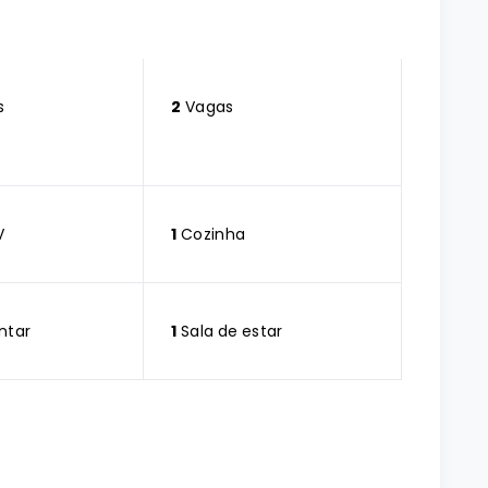
s
2
Vagas
V
1
Cozinha
ntar
1
Sala de estar