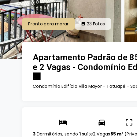
Pronto para morar
23
Fotos
Apartamento Padrão de 85
e 2 Vagas - Condomínio Edi
🏢
Condomínio Edifício Villa Mayor -
Tatuapé - São
3
Dormitórios, sendo
1
suíte
2 Vagas
85 m²
(
Priv