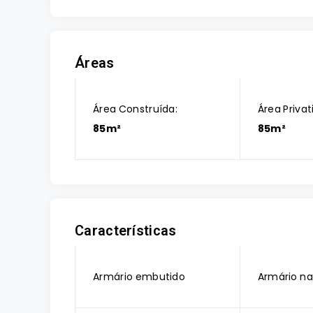
Áreas
Área Construída:
Área Privat
85m²
85m²
Características
Armário embutido
Armário na