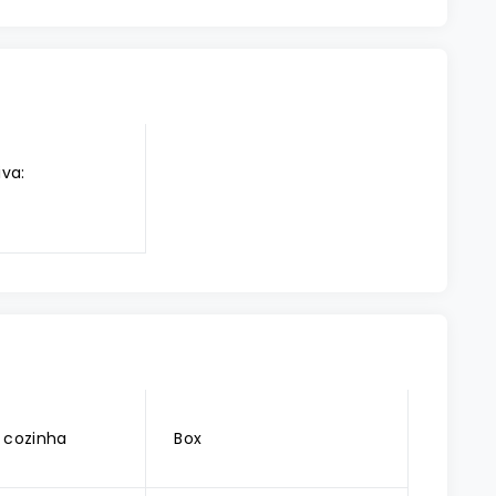
iva:
 cozinha
Box