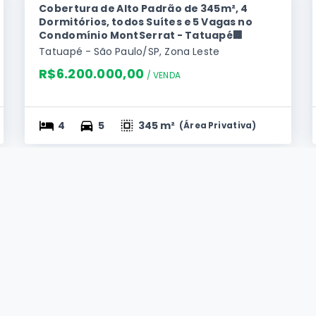
Cobertura de Alto Padrão de 345m², 4
Dormitórios, todos Suítes e 5 Vagas no
Condomínio MontSerrat - Tatuapé🏢
Tatuapé - São Paulo/SP, Zona Leste
R$6.200.000,00
/ 
VENDA
4
5
345 m²
(
Área Privativa
)