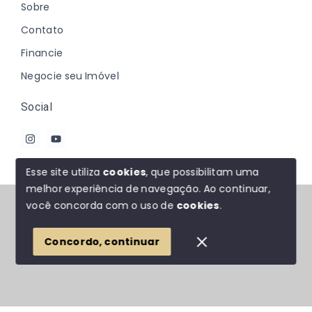
Sobre
Contato
Financie
Negocie seu Imóvel
Social
Esse site utiliza
cookies
, que possibilitam uma
melhor experiência de navegação.
Ao continuar,
© Copyright 2026 - Johanna Marques - Todos os
você concorda com o uso de
cookies
.
direitos reservados
Concordo, continuar
SITE PARA IMOBILIARIA