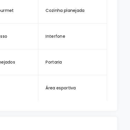
ourmet
Cozinha planejada
esso
Interfone
nejados
Portaria
Área esportiva