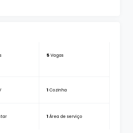
s
5
Vagas
V
1
Cozinha
star
1
Área de serviço