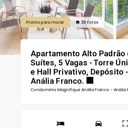
Pronto para morar
36
Fotos
Apartamento Alto Padrão 
Suítes, 5 Vagas - Torre Ú
e Hall Privativo, Depósit
Anália Franco. 🏢
Condomínio Magnifique Anália Franco -
Anália