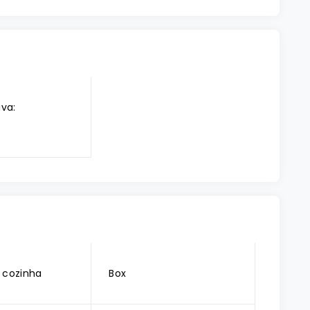
iva:
 cozinha
Box