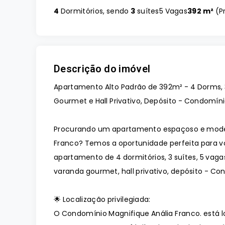
4
Dormitórios, sendo
3
suítes
5 Vagas
392 m²
(
P
Descrição do imóvel
Apartamento Alto Padrão de 392m² - 4 Dorms, 3
Gourmet e Hall Privativo, Depósito - Condomíni
Procurando um apartamento espaçoso e moder
Franco? Temos a oportunidade perfeita para 
apartamento de 4 dormitórios, 3 suítes, 5 vagas
varanda gourmet, hall privativo, depósito - Co
🌟 Localização privilegiada:
O Condomínio Magnifique Anália Franco. está l