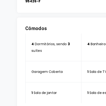
95426-F
Cômodos
4
Dormitórios, sendo
3
4
Banheiro
suítes
Garagem Coberta
1
Sala de T
1
Sala de jantar
1
Sala de e