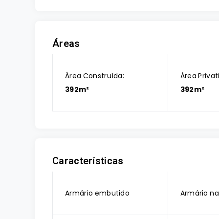
Áreas
Área Construída:
Área Privat
392m²
392m²
Características
Armário embutido
Armário na