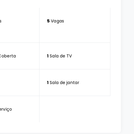
s
5
Vagas
Coberta
1
Sala de TV
1
Sala de jantar
erviço