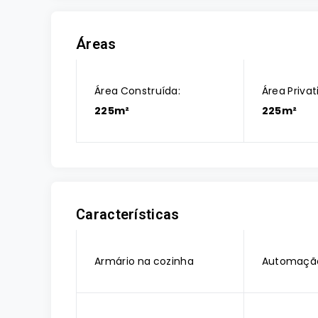
Áreas
Área Construída:
Área Privat
225m²
225m²
Características
Armário na cozinha
Automaçã