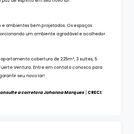
 paz de espírito em seu novo lar.
 e ambientes bem projetados. Os espaços
orcionando um ambiente agradável e acolhedor.
 apartamento cobertura de 225m², 3 suítes, 5
 Fuerte Ventura. Entre em contato conosco para
arantir seu novo lar!
Consulte a corretora Johanna Marques │
CRECI: