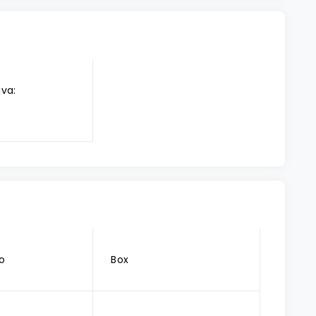
iva:
o
Box