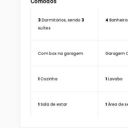
Cômodos
3
Dormitórios, sendo
3
4
Banheiro
suítes
Com box na garagem
Garagem 
1
Cozinha
1
Lavabo
1
Sala de estar
1
Área de s