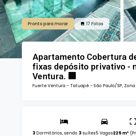
Pronto para morar
17
Fotos
Apartamento Cobertura de
fixas depósito privativo 
Ventura. 🏢
Fuerte Ventura -
Tatuapé - São Paulo/SP, Zona
3
Dormitórios, sendo
3
suítes
5 Vagas
225 m²
(
P