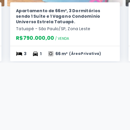
Apartamento de 66m², 3 Dormitórios
sendo 1 Suíte e 1 Vaga no Condomínio
Universo Estrela Tatuapé.
Tatuapé - São Paulo/SP, Zona Leste
R$790.000,00
/ 
VENDA
3
1
66 m²
(
Área Privativa
)