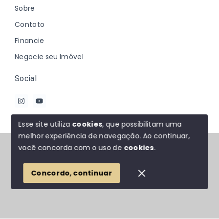
Sobre
Contato
Financie
Negocie seu Imóvel
Social
Esse site utiliza
cookies
, que possibilitam uma
melhor experiência de navegação.
Ao continuar,
© Copyright 2026 - Johanna Marques - Todos os
você concorda com o uso de
cookies
.
direitos reservados
Concordo, continuar
SITE PARA IMOBILIARIA