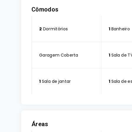
Cômodos
2
Dormitórios
1
Banheiro
Garagem Coberta
1
Sala de T
1
Sala de jantar
1
Sala de e
Áreas