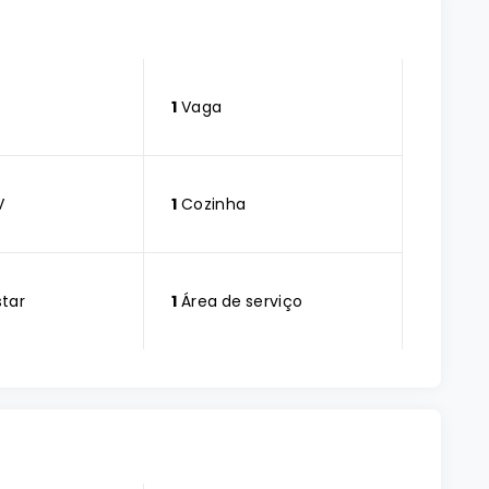
1
Vaga
V
1
Cozinha
star
1
Área de serviço