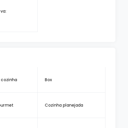
iva:
 cozinha
Box
ourmet
Cozinha planejada