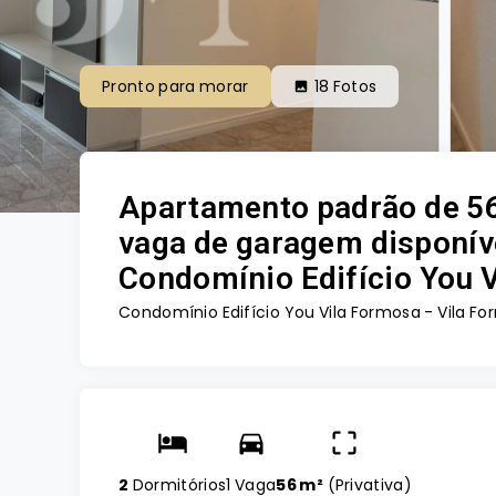
Pronto para morar
18
Fotos
Apartamento padrão de 56
vaga de garagem disponív
Condomínio Edifício You V
Condomínio Edifício You Vila Formosa -
Vila Fo
2
Dormitórios
1 Vaga
56 m²
(
Privativa
)