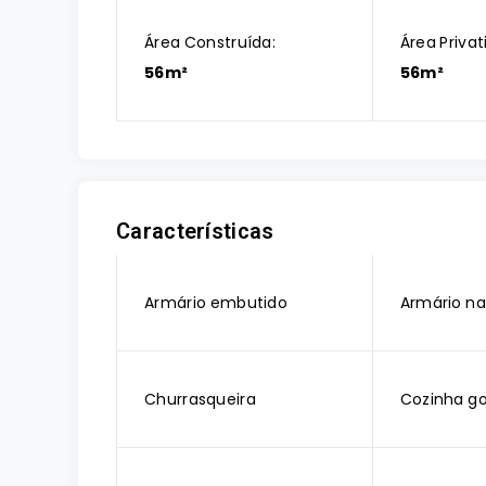
Área Construída:
Área Privat
56m²
56m²
Características
Armário embutido
Armário na
Churrasqueira
Cozinha g