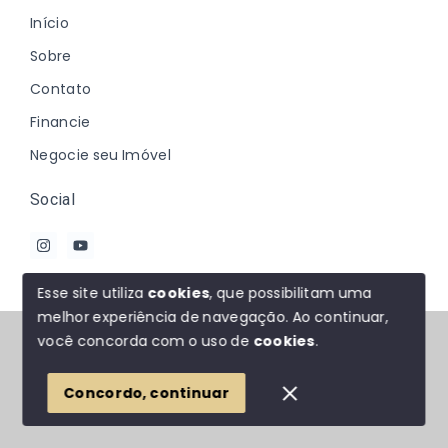
Início
Sobre
Contato
Financie
Negocie seu Imóvel
Social
Esse site utiliza
cookies
, que possibilitam uma
melhor experiência de navegação.
Ao continuar,
© Copyright 2026 - Johanna Marques - Todos os
você concorda com o uso de
cookies
.
direitos reservados
Concordo, continuar
SITE PARA IMOBILIARIA