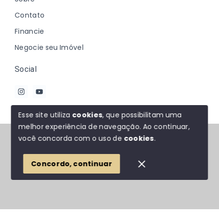
Contato
Financie
Negocie seu Imóvel
Social
Esse site utiliza
cookies
, que possibilitam uma
melhor experiência de navegação.
Ao continuar,
© Copyright 2026 - Johanna Marques - Todos os
você concorda com o uso de
cookies
.
direitos reservados
Concordo, continuar
SITE PARA IMOBILIARIA