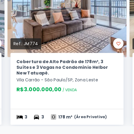
Ref.:
JM774
Cobertura de Alto Padrão de 178m², 3
Suítes e 3 Vagas no Condomínio Helbor
New Tatuapé.
Vila Carrão - São Paulo/SP, Zona Leste
R$3.000.000,00
/ 
VENDA
3
3
178 m²
(
Área Privativa
)