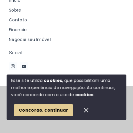
Início
Sobre
Contato
Financie
Negocie seu Imóvel
Social
Esse site utiliza
cookies
, que possibilitam uma
melhor experiência de navegação.
Ao continuar,
© Copyright 2026 - Johanna Marques - Todos os
você concorda com o uso de
cookies
.
direitos reservados
Concordo, continuar
SITE PARA IMOBILIARIA