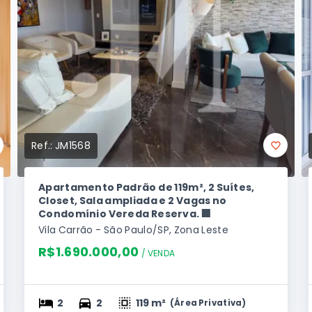
Ref.:
JM1568
Apartamento Padrão de 119m², 2 Suítes,
Closet, Sala ampliada e 2 Vagas no
Condomínio Vereda Reserva. 🏢
Vila Carrão - São Paulo/SP, Zona Leste
R$1.690.000,00
/ 
VENDA
2
2
119 m²
(
Área Privativa
)