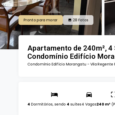
Pronto para morar
28
Fotos
Apartamento de 240m², 4 
Condomínio Edifício Moran
Condomínio Edifício Morangatu -
Vila Regente 
4
Dormitórios, sendo
4
suítes
4 Vagas
240 m²
(
P