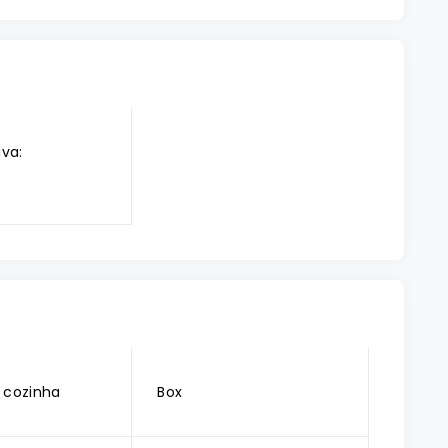
iva:
 cozinha
Box