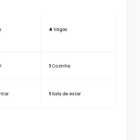
s
4
Vagas
V
1
Cozinha
ntar
1
Sala de estar