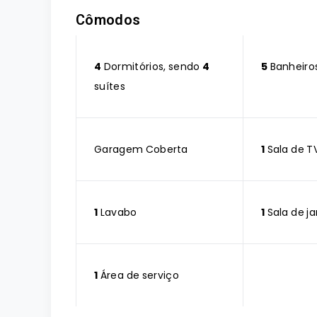
Cômodos
4
Dormitórios, sendo
4
5
Banheiro
suítes
Garagem Coberta
1
Sala de T
1
Lavabo
1
Sala de ja
1
Área de serviço