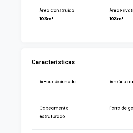
Área Construída:
Área Privat
103m²
103m²
Características
Ar-condicionado
Armário na
Cabeamento
Forro de g
estruturado