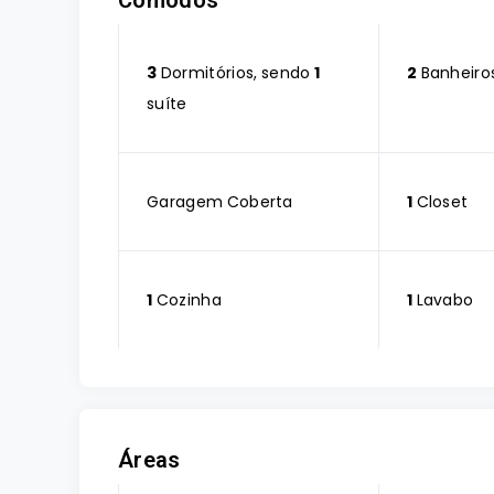
Cômodos
3
Dormitórios, sendo
1
2
Banheiro
suíte
Garagem Coberta
1
Closet
1
Cozinha
1
Lavabo
Áreas