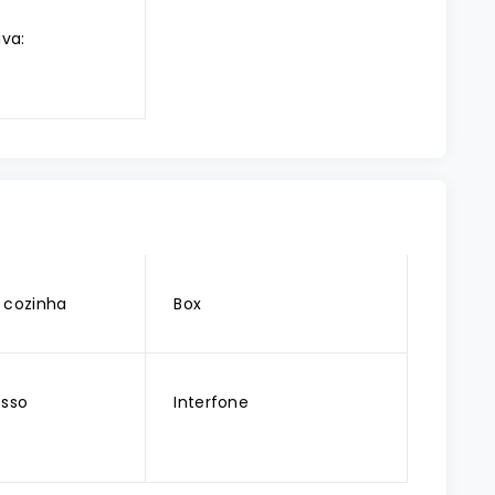
iva:
 cozinha
Box
esso
Interfone