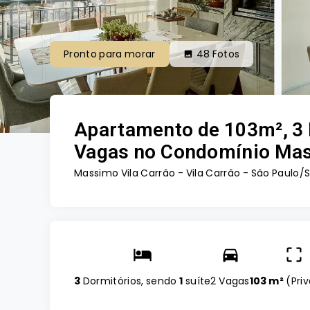
Pronto para morar
48
Fotos
Apartamento de 103m², 3 
Vagas no Condomínio Mass
Massimo Vila Carrão -
Vila Carrão - São Paulo/
3
Dormitórios, sendo
1
suíte
2 Vagas
103 m²
(
Pri