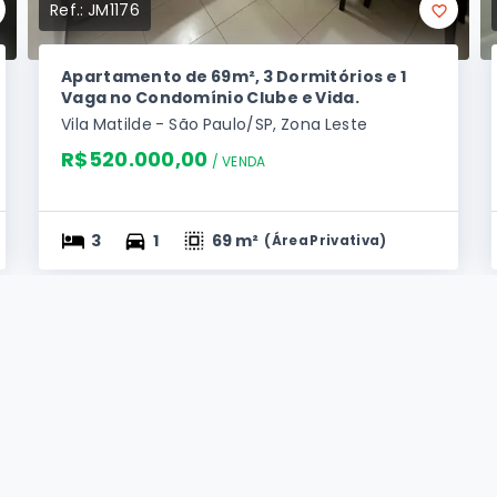
Ref.:
JM1176
Apartamento de 69m², 3 Dormitórios e 1
Vaga no Condomínio Clube e Vida.
Vila Matilde - São Paulo/SP, Zona Leste
R$520.000,00
/ 
VENDA
3
1
69 m²
(
Área Privativa
)