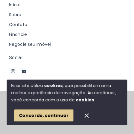
Início
Sobre
Contato
Financie
Negocie seu Imóvel
Social
Esse site utiliza
cookies
, que possibilitam uma
melhor experiência de navegação.
Ao continuar,
© Copyright 2026 - Johanna Marques - Todos os
você concorda com o uso de
cookies
.
direitos reservados
Concordo, continuar
SITE PARA IMOBILIARIA