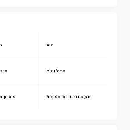
o
Box
esso
Interfone
nejados
Projeto de Iluminação