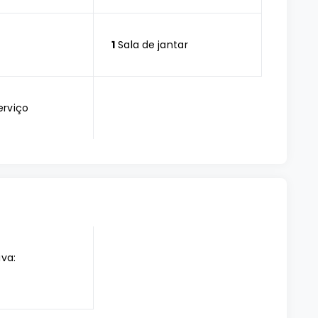
1
Sala de jantar
erviço
iva: