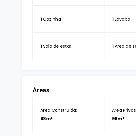
1
Cozinha
1
Lavabo
1
Sala de estar
1
Área de s
Áreas
Área Construída:
Área Privat
98m²
98m²