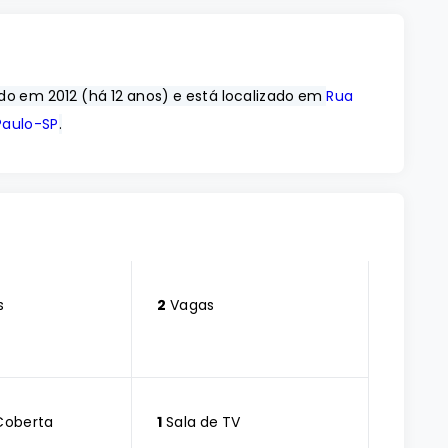
ído em 2012 (há 12 anos) e está localizado em
Rua
Paulo-SP
.
s
2
Vagas
Coberta
1
Sala de TV