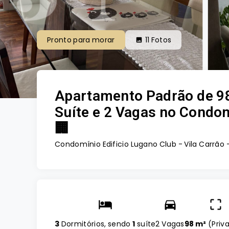
Pronto para morar
11
Fotos
Apartamento Padrão de 98
Suíte e 2 Vagas no Condom
🏢
Condomínio Edificio Lugano Club -
Vila Carrão 
3
Dormitórios, sendo
1
suíte
2 Vagas
98 m²
(
Priv