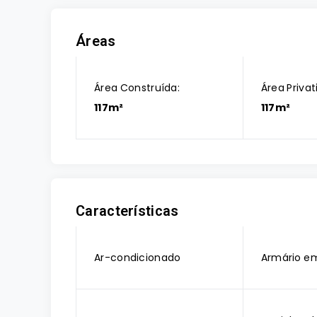
Áreas
Área Construída:
Área Privat
117m²
117m²
Características
Ar-condicionado
Armário e