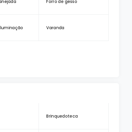
anejada
Forro de gesso
 Iluminação
Varanda
o
Brinquedoteca