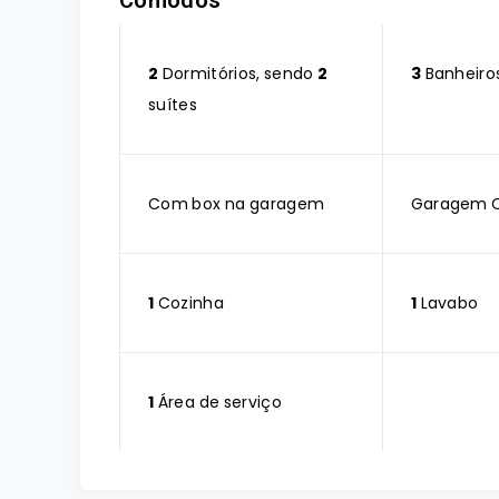
Cômodos
2
Dormitórios, sendo
2
3
Banheiro
suítes
Com box na garagem
Garagem 
1
Cozinha
1
Lavabo
1
Área de serviço