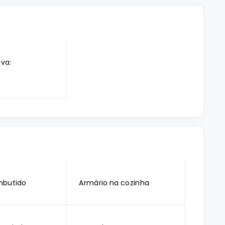
iva:
mbutido
Armário na cozinha