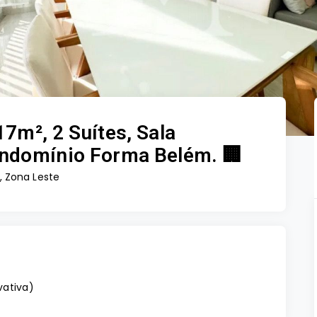
7m², 2 Suítes, Sala
ondomínio Forma Belém. 🏢
, Zona Leste
vativa
)