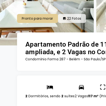
Pronto para morar
22
Fotos
Apartamento Padrão de 11
ampliada, e 2 Vagas no C
Condomínio Forma 287 -
Belém - São Paulo/SP
2
Dormitórios, sendo
2
suítes
2 Vagas
117 m²
(
Pri