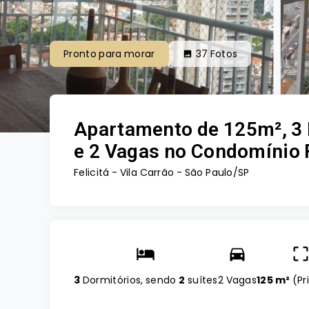
Pronto para morar
37
Fotos
Apartamento de 125m², 3 
e 2 Vagas no Condomínio F
Felicitá -
Vila Carrão - São Paulo/SP
3
Dormitórios, sendo
2
suítes
2 Vagas
125 m²
(
Pr