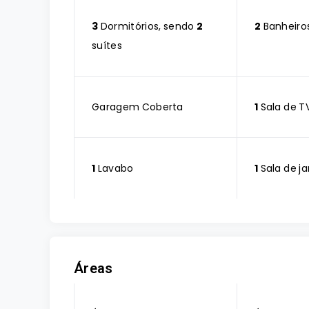
3
Dormitórios, sendo
2
2
Banheiro
suítes
Garagem Coberta
1
Sala de T
1
Lavabo
1
Sala de ja
Áreas