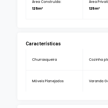
Área Construída:
Área Privat
125m²
125m²
Características
Churrasqueira
Cozinha pl
Móveis Planejados
Varanda G