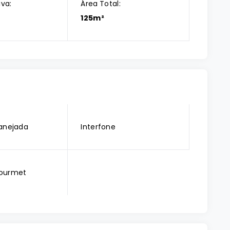
iva:
Área Total:
125m²
anejada
Interfone
ourmet