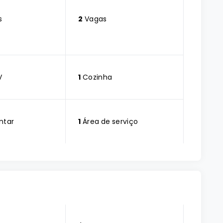
s
2
Vagas
V
1
Cozinha
ntar
1
Área de serviço