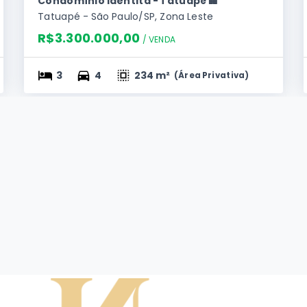
Condomínio Identitá - Tatuapé 🏢
Tatuapé - São Paulo/SP, Zona Leste
R$3.300.000,00
/ 
VENDA
3
4
234 m²
(
Área Privativa
)