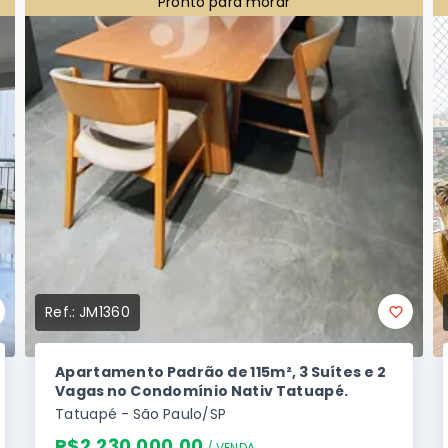
Pronto para morar
Ref.:
JM1360
Apartamento Padrão de 115m², 3 Suítes e 2
Vagas no Condomínio Nativ Tatuapé.
Tatuapé - São Paulo/SP
R$2.230.000,00
/ 
VENDA