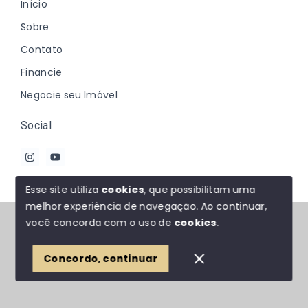
Início
Sobre
Contato
Financie
Negocie seu Imóvel
Social
Esse site utiliza
cookies
, que possibilitam uma
melhor experiência de navegação.
Ao continuar,
© Copyright 2026 - Johanna Marques - Todos os
você concorda com o uso de
cookies
.
direitos reservados
Concordo, continuar
SITE PARA IMOBILIARIA