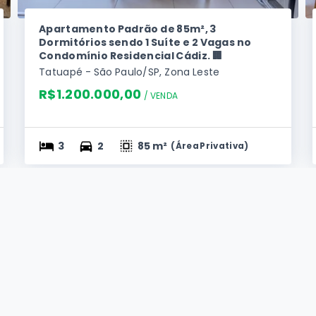
Apartamento Padrão de 85m², 3
Dormitórios sendo 1 Suíte e 2 Vagas no
Condomínio Residencial Cádiz. 🏢
Tatuapé - São Paulo/SP, Zona Leste
R$1.200.000,00
/ 
VENDA
3
2
85 m²
(
Área Privativa
)