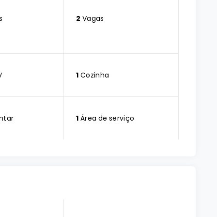
s
2
Vagas
V
1
Cozinha
ntar
1
Área de serviço