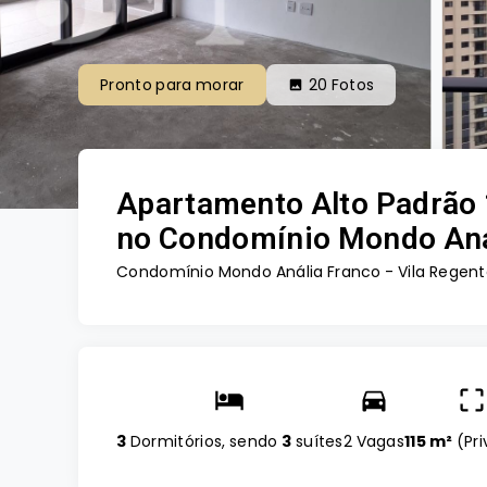
Pronto para morar
20
Fotos
Apartamento Alto Padrão 
no Condomínio Mondo Aná
Condomínio Mondo Anália Franco -
Vila Regent
3
Dormitórios, sendo
3
suítes
2 Vagas
115 m²
(
Pri