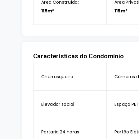
Área Construída:
Área Privat
115m²
115m²
Características do Condomínio
Churrasqueira
Câmeras d
Elevador social
Espaço PE
Portaria 24 horas
Portão Elét