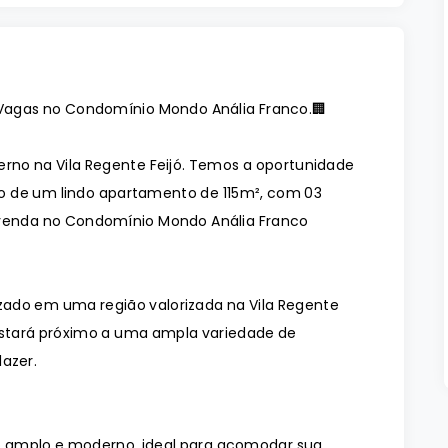
2 Vagas no Condomínio Mondo Anália Franco.🏢
o na Vila Regente Feijó. Temos a oportunidade
o de um lindo apartamento de 115m², com 03
 venda no Condomínio Mondo Anália Franco
zado em uma região valorizada na Vila Regente
ê estará próximo a uma ampla variedade de
lazer.
 amplo e moderno, ideal para acomodar sua