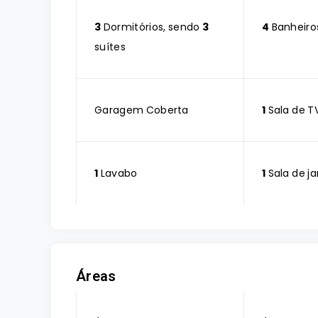
3
Dormitórios, sendo
3
4
Banheiro
suítes
Garagem Coberta
1
Sala de T
1
Lavabo
1
Sala de ja
Áreas