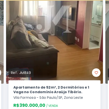
Ref.:
JM849
Apartamento de 52m², 2 Dormitórios e 1
Vaga no Condomínio Araújo Tibério.
Vila Formosa - São Paulo/SP, Zona Leste
R$390.000,00
/ 
VENDA