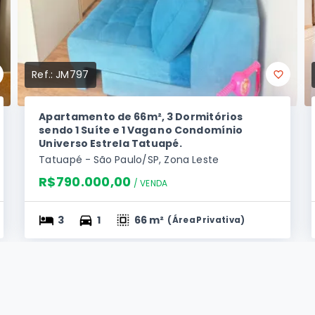
Ref.:
JM797
Apartamento de 66m², 3 Dormitórios
sendo 1 Suíte e 1 Vaga no Condomínio
Universo Estrela Tatuapé.
Tatuapé - São Paulo/SP, Zona Leste
R$790.000,00
/ 
VENDA
3
1
66 m²
(
Área Privativa
)