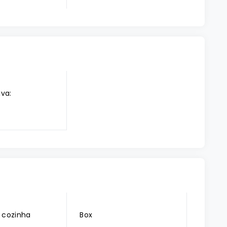
iva:
 cozinha
Box