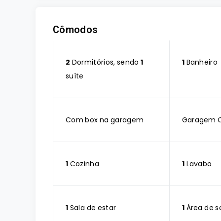
Cômodos
2
Dormitórios, sendo
1
1
Banheiro
suíte
Com box na garagem
Garagem 
1
Cozinha
1
Lavabo
1
Sala de estar
1
Área de s