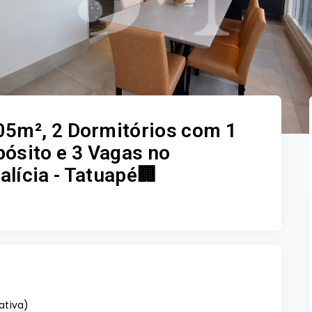
5m², 2 Dormitórios com 1
pósito e 3 Vagas no
lícia - Tatuapé🏢
vativa
)