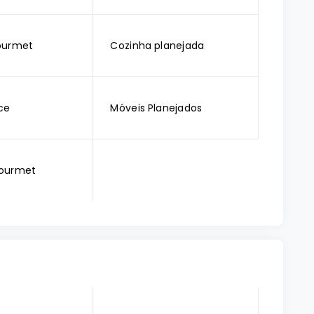
ourmet
Cozinha planejada
ce
Móveis Planejados
ourmet