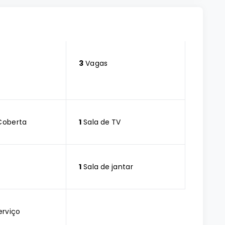
3
Vagas
Coberta
1
Sala de TV
1
Sala de jantar
erviço