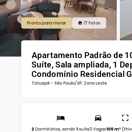
Pronto para morar
17
Fotos
Apartamento Padrão de 10
Suíte, Sala ampliada, 1 De
Condomínio Residencial Ga
Tatuapé - São Paulo/SP, Zona Leste
2
Dormitórios, sendo
1
suíte
3 Vagas
105 m²
(
Pri