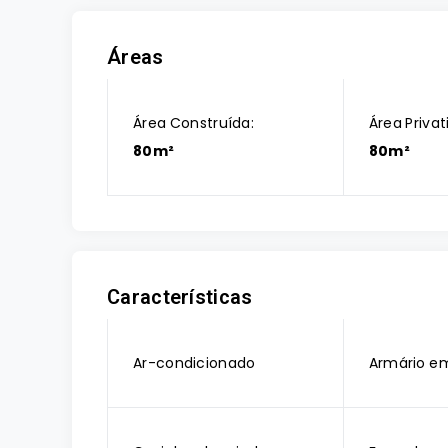
Áreas
Área Construída:
Área Privat
80m²
80m²
Características
Ar-condicionado
Armário e