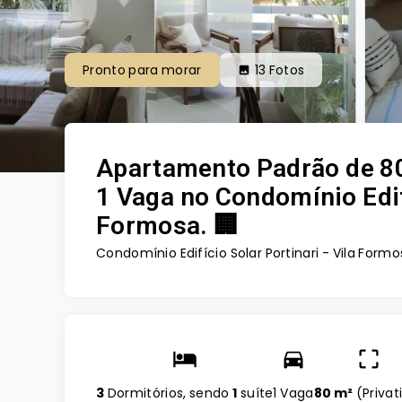
Pronto para morar
13
Fotos
Apartamento Padrão de 80m
1 Vaga no Condomínio Edifí
Formosa. 🏢
Condomínio Edifício Solar Portinari -
Vila Formo
3
Dormitórios, sendo
1
suíte
1 Vaga
80 m²
(
Privat