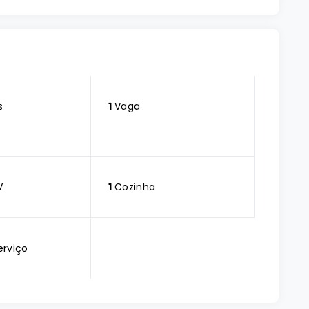
s
1
Vaga
V
1
Cozinha
erviço