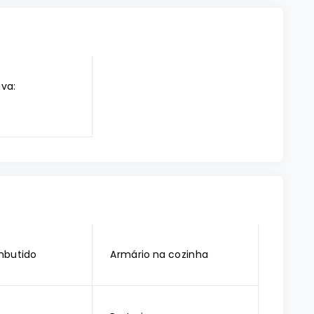
iva:
mbutido
Armário na cozinha