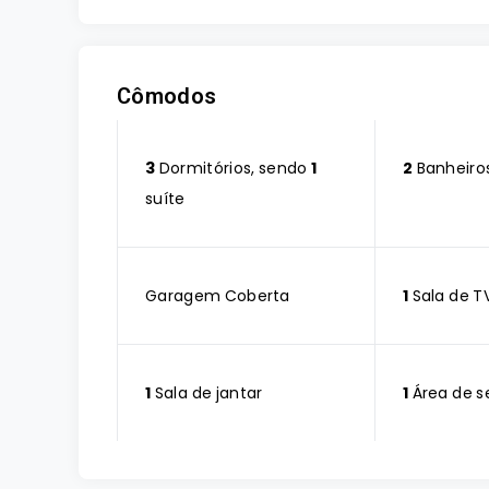
Cômodos
3
Dormitórios, sendo
1
2
Banheiro
suíte
Garagem Coberta
1
Sala de T
1
Sala de jantar
1
Área de s